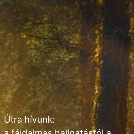
Útra hívunk:
a fájdalmas hallgatástól a